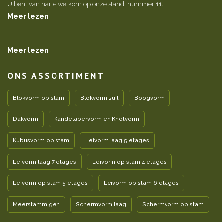
U bent van harte welkom op onze stand, nummer 11.
Meer lezen
Meer lezen
ONS ASSORTIMENT
Blokvorm op stam
Blokvorm zuil
Boogvorm
Dakvorm
Kandelabervorm en Knotvorm
Kubusvorm op stam
Leivorm laag 5 etages
Leivorm laag 7 etages
Leivorm op stam 4 etages
Leivorm op stam 5 etages
Leivorm op stam 6 etages
Meerstammigen
Schermvorm laag
Schermvorm op stam