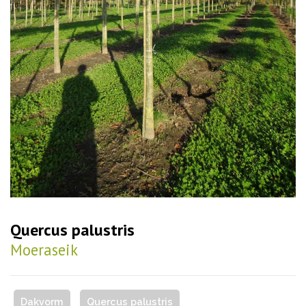
Quercus palustris
Moeraseik
Dakvorm
Quercus palustris