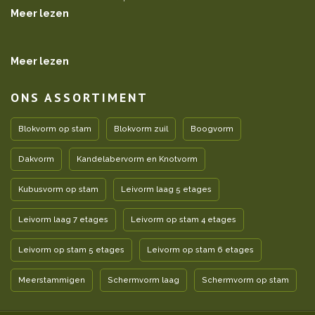
Meer lezen
Meer lezen
ONS ASSORTIMENT
Blokvorm op stam
Blokvorm zuil
Boogvorm
Dakvorm
Kandelabervorm en Knotvorm
Kubusvorm op stam
Leivorm laag 5 etages
Leivorm laag 7 etages
Leivorm op stam 4 etages
Leivorm op stam 5 etages
Leivorm op stam 6 etages
Meerstammigen
Schermvorm laag
Schermvorm op stam