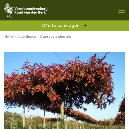
Offerte aanvragen
Home
»
Assortiment
»
Quercus palustris