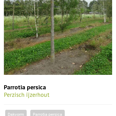
Parrotia persica
Perzisch ijzerhout
Dakvorm
Parrotia persica