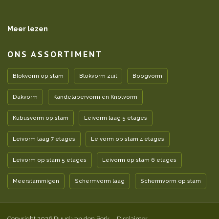
Meer lezen
ONS ASSORTIMENT
Blokvorm op stam
Blokvorm zuil
Boogvorm
Dakvorm
Kandelabervorm en Knotvorm
Kubusvorm op stam
Leivorm laag 5 etages
Leivorm laag 7 etages
Leivorm op stam 4 etages
Leivorm op stam 5 etages
Leivorm op stam 6 etages
Meerstammigen
Schermvorm laag
Schermvorm op stam
Copyright 2026 Ruud van den Berk
Disclaimer