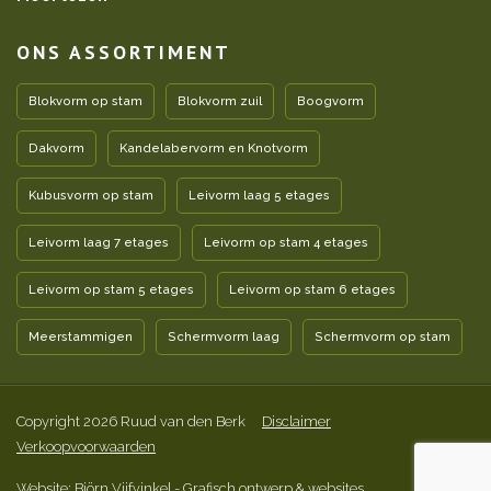
ONS ASSORTIMENT
Blokvorm op stam
Blokvorm zuil
Boogvorm
Dakvorm
Kandelabervorm en Knotvorm
Kubusvorm op stam
Leivorm laag 5 etages
Leivorm laag 7 etages
Leivorm op stam 4 etages
Leivorm op stam 5 etages
Leivorm op stam 6 etages
Meerstammigen
Schermvorm laag
Schermvorm op stam
Copyright 2026 Ruud van den Berk
Disclaimer
Verkoopvoorwaarden
Website: Björn Vijfvinkel
- Grafisch ontwerp & websites