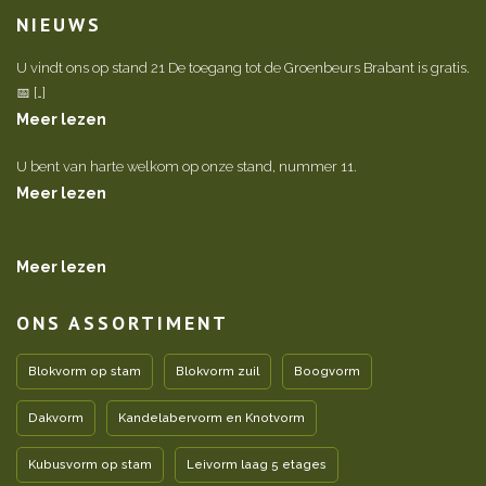
NIEUWS
U vindt ons op stand 21 De toegang tot de Groenbeurs Brabant is gratis.
📅 […]
Meer lezen
U bent van harte welkom op onze stand, nummer 11.
Meer lezen
Meer lezen
ONS ASSORTIMENT
Blokvorm op stam
Blokvorm zuil
Boogvorm
Dakvorm
Kandelabervorm en Knotvorm
Kubusvorm op stam
Leivorm laag 5 etages