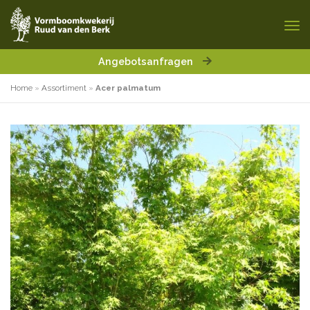
Angebotsanfragen
Home
»
Assortiment
»
Acer palmatum