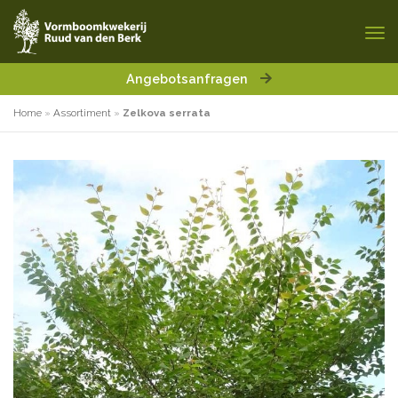
Angebotsanfragen
Home
»
Assortiment
»
Zelkova serrata