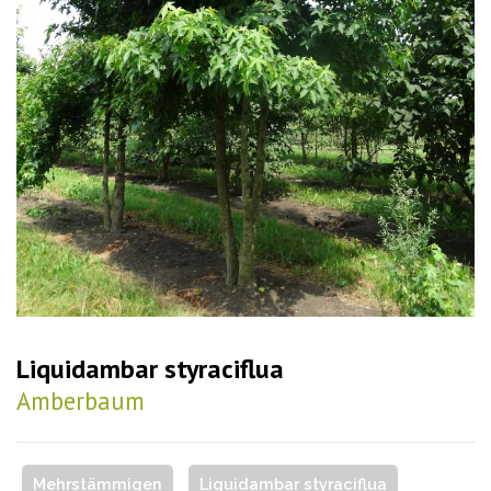
Liquidambar styraciflua
Amberbaum
Mehrstämmigen
Liquidambar styraciflua