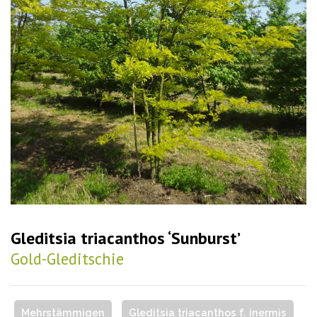
Gleditsia triacanthos ‘Sunburst’
Gold-Gleditschie
Mehrstämmigen
Gleditsia triacanthos f. inermis